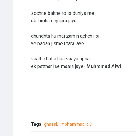
sochne baithe to is duniya me
ek lamha n gujara jaye
dhundhta hu mai zamin achchi-si
ye badan jisme utara jaye
saath chalta hua saaya apna
ek patthar ise maara jaye-
Muhmmad Alwi
Tags
ghazal
mohammad-alvi