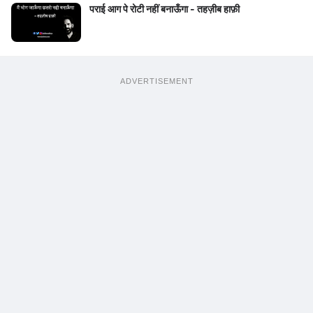
पराई आग पे रोटी नहीं बनाऊँगा - तहज़ीब हाफ़ी
ADVERTISEMENT