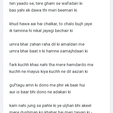
teri yaado se, tere gham se wafadari ki
bas yahi ek dawa thi meri beemari ki
khud hawa aai hai chalkar, to chalo bujh jaye
ik tamnna hi nikal jayegi bechair ki
umra bhar zahan raha dil ki amaldari me
umra bhar baat n ki hamne samajhdaari ki
fark kuchh khas nahi tha mere hamdardo me
kuchh ne mayus kiya kuchh ne dil aazari ki
guftagu amn ki dono me phir ek baar hui
aur is baar bhi dono ne adakari ki
kam nahi jung se pahle ki ye uljhan bhi akeel
mere dushman ko khabar hai meri taiyari ki -