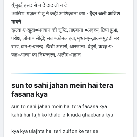
यूँ मुद्दई हसद से न दे दाद तो न दे
'आतिश' ग़ज़ल ये तू ने कही आशिक़ाना क्या -
हैदर अली आतिश
मायने
ख़ल्क-ए-ख़ुदा=भगवान की सृष्टि, ग़ाएबाना =अदृश्य, छिपा हुआ,
परोक्ष, ज़ीना= सीढ़ी; सबा=कोमल हवा, मुश्त-ए-ख़ाक=मुट्ठी भर
राख, बाम-ए-बलन्द=ऊँची अटारी, आस्ताना=देह्री, कब्ज़-ए-
रूह=आत्मा का नियन्त्रण, अज़ीम=महान
sun to sahi jahan mein hai tera
fasana kya
sun to sahi jahan mein hai tera fasana kya
kahti hai tujh ko khalq-e-khuda ghaebana kya
kya kya ulajhta hai teri zulfon ke tar se