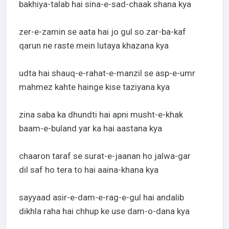
bakhiya-talab hai sina-e-sad-chaak shana kya
zer-e-zamin se aata hai jo gul so zar-ba-kaf
qarun ne raste mein lutaya khazana kya
udta hai shauq-e-rahat-e-manzil se asp-e-umr
mahmez kahte hainge kise taziyana kya
zina saba ka dhundti hai apni musht-e-khak
baam-e-buland yar ka hai aastana kya
chaaron taraf se surat-e-jaanan ho jalwa-gar
dil saf ho tera to hai aaina-khana kya
sayyaad asir-e-dam-e-rag-e-gul hai andalib
dikhla raha hai chhup ke use dam-o-dana kya