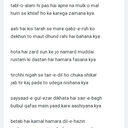
tabl-o-alam hi pas hai apne na mulk o mal
hum se khilaf ho ke karega zamana kya
aati hai kis tarah se mere qabz-e-ruh ko
dekhun to maut dhund rahi hai bahana kya
hota hai zard sun ke jo namard muddai
rustam ki dastan hai hamara fasana kya
tirchhi nigah se tair-e-dil ho chuka shikar
jab tir kaj pade to udega nishana kya
sayyaad-e-gul-ezar dikhata hai sair-e-bagh
bulbul qafas mein yaad kare aashiyana kya
betab hai kamal hamara dil-e-hazin