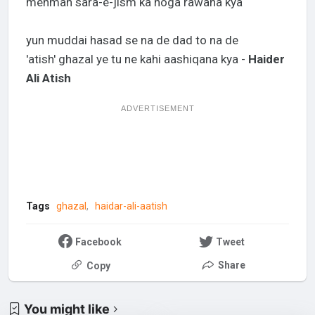
mehman sara-e-jism ka hoga rawana kya
yun muddai hasad se na de dad to na de
'atish' ghazal ye tu ne kahi aashiqana kya -
Haider
Ali Atish
ADVERTISEMENT
Tags
ghazal
haidar-ali-aatish
Facebook
Tweet
Share
Copy
You might like