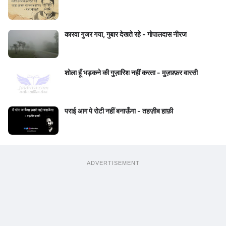
कारवा गुजर गया, गुबार देखते रहे - गोपालदास नीरज
शोला हूँ भड़कने की गुज़ारिश नहीं करता - मुज़फ़्फ़र वारसी
पराई आग पे रोटी नहीं बनाऊँगा - तहज़ीब हाफ़ी
ADVERTISEMENT