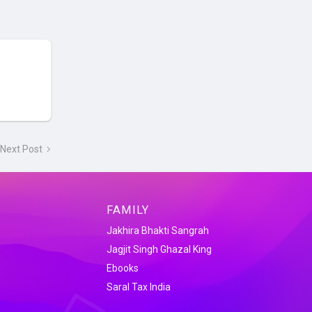
Next Post
FAMILY
Jakhira Bhakti Sangrah
Jagjit Singh Ghazal King
Ebooks
Saral Tax India