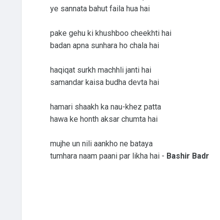
ye sannata bahut faila hua hai
pake gehu ki khushboo cheekhti hai
badan apna sunhara ho chala hai
haqiqat surkh machhli janti hai
samandar kaisa budha devta hai
hamari shaakh ka nau-khez patta
hawa ke honth aksar chumta hai
mujhe un nili aankho ne bataya
tumhara naam paani par likha hai -
Bashir Badr