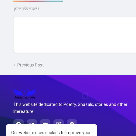
कृपया स्पेम न करे |
Previous Post
This website dedicated to Poetry, Ghazals, stories and other
litereature.
Our website uses cookies to improve your