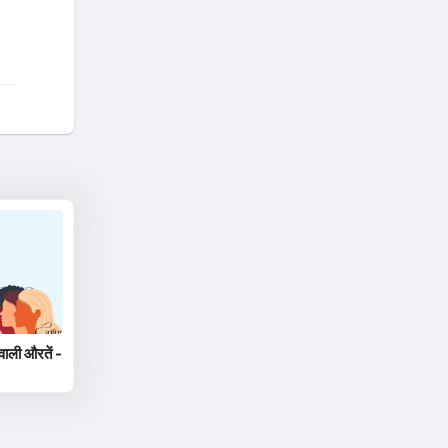
वाली औरतें -