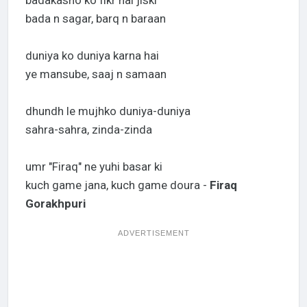
badakasho ko fikr hai jiski
bada n sagar, barq n baraan
duniya ko duniya karna hai
ye mansube, saaj n samaan
dhundh le mujhko duniya-duniya
sahra-sahra, zinda-zinda
umr "Firaq" ne yuhi basar ki
kuch game jana, kuch game doura -
Firaq
Gorakhpuri
ADVERTISEMENT