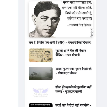
सच है, विपत्ति जब आती है (वीर) - रामधारी सिंह दिनकर
मुझको अपने बैंक की किताब
दीजिए - मंज़र भोपाली
कारवा गुजर गया, गुबार देखते रहे
- गोपालदास नीरज
शोला हूँ भड़कने की गुज़ारिश नहीं
करता - मुज़फ़्फ़र वारसी
पराई आग पे रोटी नहीं बनाऊँगा -