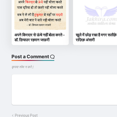
अपने किरदार से ऊंचे नहीं बोला करते -
खुले में छोड़ रखा है मगर सलीक़े
डॉ. ज़ियाउर रहमान जाफ़री
राज़िक़ अंसारी
Post a Comment
कृपया स्पेम न करे |
Previous Post