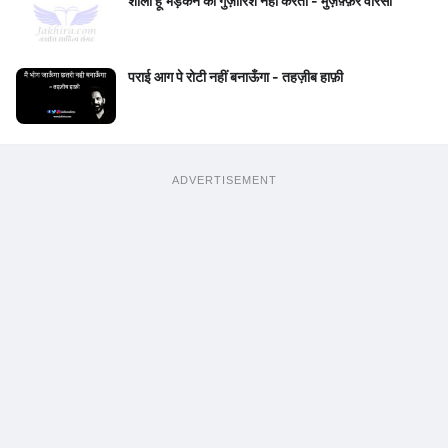
शोला हूँ भड़कने की गुज़ारिश नहीं करता - मुज़फ़्फ़र वारसी
पराई आग पे रोटी नहीं बनाऊँगा - तहज़ीब हाफ़ी
ADVERTISEMENT