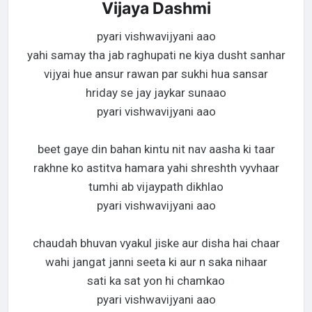
Vijaya Dashmi
pyari vishwavijyani aao
yahi samay tha jab raghupati ne kiya dusht sanhar
vijyai hue ansur rawan par sukhi hua sansar
hriday se jay jaykar sunaao
pyari vishwavijyani aao
beet gaye din bahan kintu nit nav aasha ki taar
rakhne ko astitva hamara yahi shreshth vyvhaar
tumhi ab vijaypath dikhlao
pyari vishwavijyani aao
chaudah bhuvan vyakul jiske aur disha hai chaar
wahi jangat janni seeta ki aur n saka nihaar
sati ka sat yon hi chamkao
pyari vishwavijyani aao