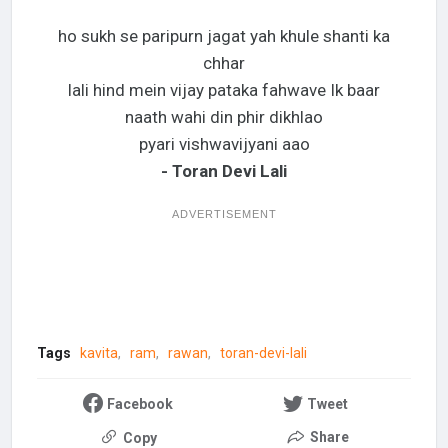
ho sukh se paripurn jagat yah khule shanti ka
chhar
lali hind mein vijay pataka fahwave Ik baar
naath wahi din phir dikhlao
pyari vishwavijyani aao
- Toran Devi Lali
ADVERTISEMENT
Tags
kavita
ram
rawan
toran-devi-lali
Facebook
Tweet
Share
Copy