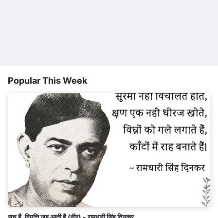
Popular This Week
सच है, विपत्ति जब आती है (वीर) - रामधारी सिंह दिनकर