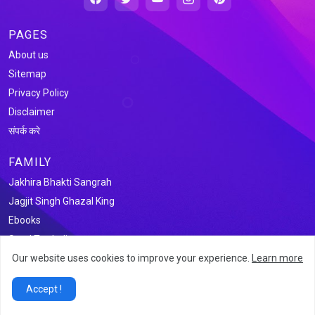
PAGES
About us
Sitemap
Privacy Policy
Disclaimer
संपर्क करे
FAMILY
Jakhira Bhakti Sangrah
Jagjit Singh Ghazal King
Ebooks
Saral Tax India
Our website uses cookies to improve your experience.
Learn more
@2026 जखीरा साहित्य संग्रह
Accept !