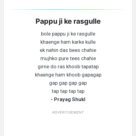
Pappu ji ke rasgulle
bole pappu ji ke rasgulle
khaenge ham karke kulle
ek nahin das bees chahie
mujhko pure tees chahie
girne do ras khoob tapatap
khaenge ham khoob gapagap
gap gap gap gap
tap tap tap tap
- Prayag Shukl
ADVERTISEMENT