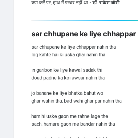
क्या करें पर, हाथ में पत्थर नहीं था -
डॉ. राकेश जोशी
sar chhupane ke liye chhappar 
sar chhupane ke liye chhappar nahin tha
log kahte hai ki uska ghar nahin tha
in garibon ke liye kewal sadak thi
doud padne ka koi awsar nahin tha
jo banane ke liye bhatka bahut wo
ghar wahin tha, bad wahi ghar par nahin tha
ham hi uske gaon me rahne lage the
sach, hamare gaon me bandar nahin tha