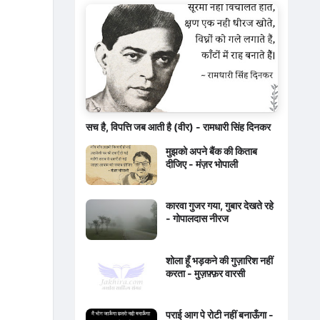
सच है, विपत्ति जब आती है (वीर) - रामधारी सिंह दिनकर
मुझको अपने बैंक की किताब
दीजिए - मंज़र भोपाली
कारवा गुजर गया, गुबार देखते रहे
- गोपालदास नीरज
शोला हूँ भड़कने की गुज़ारिश नहीं
करता - मुज़फ़्फ़र वारसी
पराई आग पे रोटी नहीं बनाऊँगा -