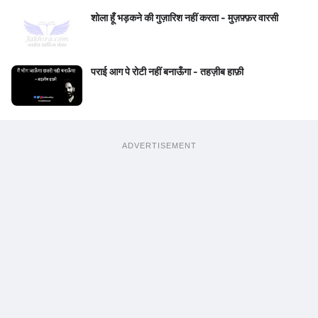
शोला हूँ भड़कने की गुज़ारिश नहीं करता - मुज़फ़्फ़र वारसी
पराई आग पे रोटी नहीं बनाऊँगा - तहज़ीब हाफ़ी
ADVERTISEMENT