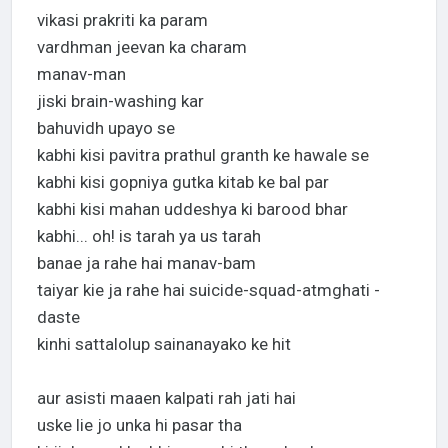
vikasi prakriti ka param
vardhman jeevan ka charam
manav-man
jiski brain-washing kar
bahuvidh upayo se
kabhi kisi pavitra prathul granth ke hawale se
kabhi kisi gopniya gutka kitab ke bal par
kabhi kisi mahan uddeshya ki barood bhar
kabhi... oh! is tarah ya us tarah
banae ja rahe hai manav-bam
taiyar kie ja rahe hai suicide-squad-atmghati -
daste
kinhi sattalolup sainanayako ke hit
aur asisti maaen kalpati rah jati hai
uske lie jo unka hi pasar tha