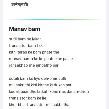
-
ज्ञानेन्द्रपति
Manav bam
sutli bum se lekar
transistor bam tak
kitni tarah ke bam phate the
manav-bamo ke ke phatne se pahle
jansabhao me janpatho par
sutali bam ke liye deh-bhar sutli
mil sakti thi kisi kirane ki dukan par
kudali baandhe latkati kone me, dansh-dridh
transistor bam ke lie
khol-bhar transistor mil sakta tha