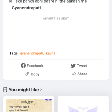
ki jiske pankh abhi pasre hi the aakash me
-
Gyanendrapati
ADVERTISEMENT
Tags
gyanendrapati
kavita
Facebook
Tweet
Share
Copy
You might like