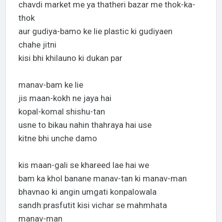
chavdi market me ya thatheri bazar me thok-ka-
thok
aur gudiya-bamo ke lie plastic ki gudiyaen
chahe jitni
kisi bhi khilauno ki dukan par
manav-bam ke lie
jis maan-kokh ne jaya hai
kopal-komal shishu-tan
usne to bikau nahin thahraya hai use
kitne bhi unche damo
kis maan-gali se khareed lae hai we
bam ka khol banane manav-tan ki manav-man
bhavnao ki angin umgati konpalowala
sandh:prasfutit kisi vichar se mahmhata
manav-man