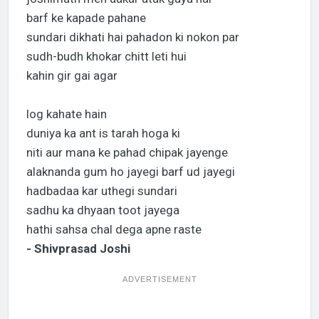
barf ke kapade pahane
sundari dikhati hai pahadon ki nokon par
sudh-budh khokar chitt leti hui
kahin gir gai agar
log kahate hain
duniya ka ant is tarah hoga ki
niti aur mana ke pahad chipak jayenge
alaknanda gum ho jayegi barf ud jayegi
hadbadaa kar uthegi sundari
sadhu ka dhyaan toot jayega
hathi sahsa chal dega apne raste
- Shivprasad Joshi
ADVERTISEMENT