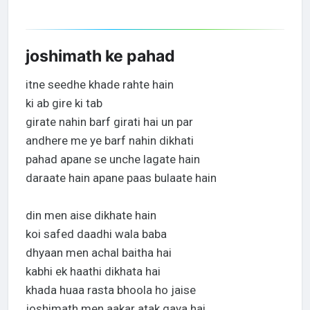
joshimath ke pahad
itne seedhe khade rahte hain
ki ab gire ki tab
girate nahin barf girati hai un par
andhere me ye barf nahin dikhati
pahad apane se unche lagate hain
daraate hain apane paas bulaate hain
din men aise dikhate hain
koi safed daadhi wala baba
dhyaan men achal baitha hai
kabhi ek haathi dikhata hai
khada huaa rasta bhoola ho jaise
joshimath men aakar atak gaya hai