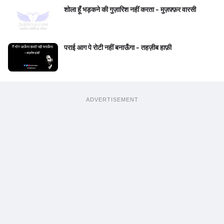
शोला हूँ भड़कने की गुज़ारिश नहीं करता - मुज़फ़्फ़र वारसी
पराई आग पे रोटी नहीं बनाऊँगा - तहज़ीब हाफ़ी
ADVERTISEMENT