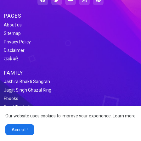
PAGES
About us
Sitemap
Privacy Policy
Disclaimer
संपर्क करे
FAMILY
Jakhira Bhakti Sangrah
Jagjit Singh Ghazal King
Ebooks
Saral Tax India
Our website uses cookies to improve your experience.
Learn more
@2026 जखीरा साहित्य संग्रह
Accept !