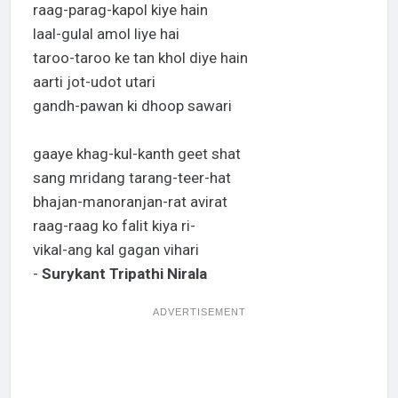
raag-parag-kapol kiye hain
laal-gulal amol liye hai
taroo-taroo ke tan khol diye hain
aarti jot-udot utari
gandh-pawan ki dhoop sawari
gaaye khag-kul-kanth geet shat
sang mridang tarang-teer-hat
bhajan-manoranjan-rat avirat
raag-raag ko falit kiya ri-
vikal-ang kal gagan vihari
-
Surykant Tripathi Nirala
ADVERTISEMENT