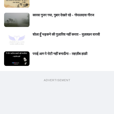
कारवा गुजर गया, गुबार देखते रहे - गोपालदास नीरज
शोला हूँ भड़कने की गुज़ारिश नहीं करता - मुज़फ़्फ़र वारसी
पराई आग पे रोटी नहीं बनाऊँगा - तहज़ीब हाफ़ी
ADVERTISEMENT