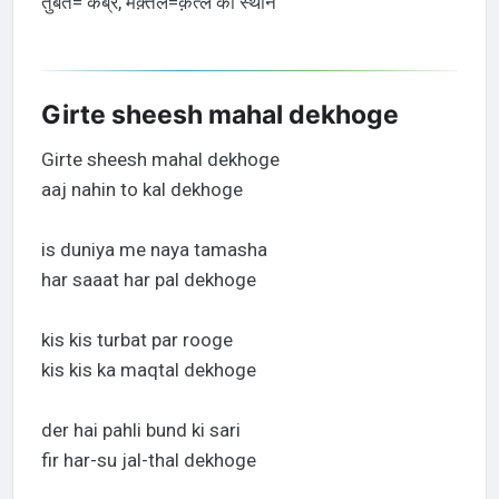
तुर्बत= कब्र, मक़्तल=क़त्ल का स्थान
Girte sheesh mahal dekhoge
Girte sheesh mahal dekhoge
aaj nahin to kal dekhoge
is duniya me naya tamasha
har saaat har pal dekhoge
kis kis turbat par rooge
kis kis ka maqtal dekhoge
der hai pahli bund ki sari
fir har-su jal-thal dekhoge