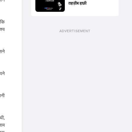
तहज़ीब हाफ़ी
 कि
श्य
ADVERTISEMENT
सने
पने
पनी
थी,
नाम