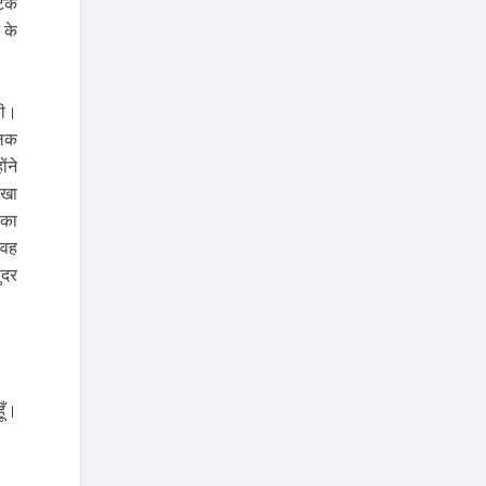
कटक
 के
थी।
ुलक
ंने
ेखा
 का
 वह
ंदर
ूँ।