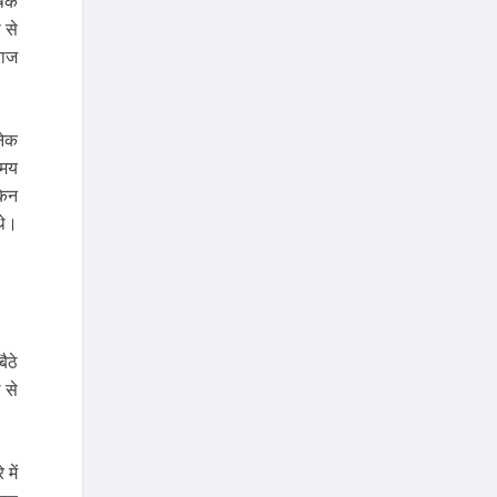
ूषक
 से
राज
नेक
समय
किन
थे।
ैठे
 से
में