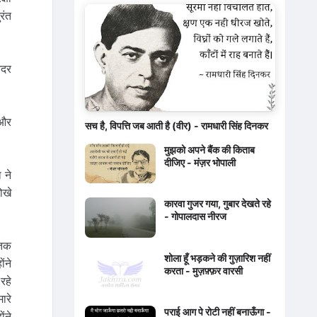
रंत
आदर
 और
सच है, विपत्ति जब आती है (वीर) - रामधारी सिंह दिनकर
मुझको अपने बैंक की किताब
दीजिए - मंज़र भोपाली
 ने
ोखे
कारवा गुजर गया, गुबार देखते रहे
- गोपालदास नीरज
 तक
शोला हूँ भड़कने की गुज़ारिश नहीं
ंने
करता - मुज़फ़्फ़र वारसी
रहे
ारे
पराई आग पे रोटी नहीं बनाऊँगा -
ंने