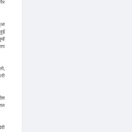
पैर
हुआ
हुई
हें
शाप
लो,
ारी
देश
ुशल
ेवी