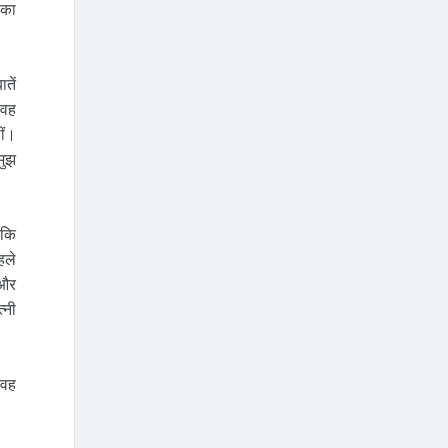
 का
तें
 वह
ीं।
मुझ
 कि
हले
 और
्नी
 वह