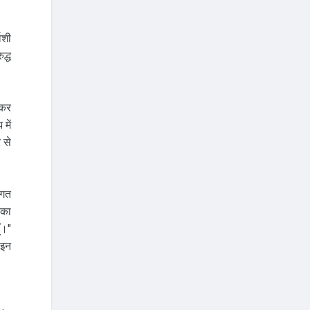
वशी
द्ध
नकर
में
 से
ागत
 का
ँ।"
 इन