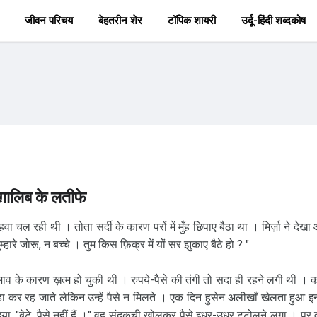
जीवन परिचय
बेहतरीन शेर
टॉपिक शायरी
उर्दू-हिंदी शब्दकोष
ग़ालिब के लतीफे
ा चल रही थी । तोता सर्दी के कारण परों में मुँह छिपाए बैठा था । मिर्ज़ा ने देखा
रे जोरू, न बच्चे । तुम किस फ़िक्र में यों सर झुकाए बैठे हो ? "
भाव के कारण ख़त्म हो चुकी थी । रुपये-पैसे की तंगी तो सदा ही रहने लगी थी । 
ा कर रह जाते लेकिन उन्हें पैसे न मिलते । एक दिन हुसेन अलीखाँ खेलता हुआ इ
या, "बेटे, पैसे नहीं हैं ।" वह संदूकची खोलकर पैसे इधर-उधर टटोलने लगा । पर व