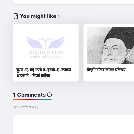
You might like
हुस्न-ए-मह गरचे ब-हंगाम-ए-कमाल
मिर्ज़ा ग़ालिब जीवन परिचय
अच्छा है - मिर्ज़ा ग़ालिब
1 Comments
कृपया स्पेम न करे |