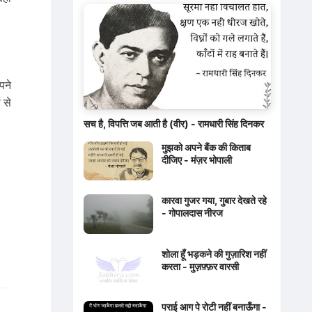
पने
 से
सच है, विपत्ति जब आती है (वीर) - रामधारी सिंह दिनकर
मुझको अपने बैंक की किताब
दीजिए - मंज़र भोपाली
कारवा गुजर गया, गुबार देखते रहे
- गोपालदास नीरज
शोला हूँ भड़कने की गुज़ारिश नहीं
करता - मुज़फ़्फ़र वारसी
पराई आग पे रोटी नहीं बनाऊँगा -