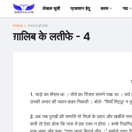
लेखक सूची
प्रकाशन हेतु
काव्य
गद्य
Home
mirza-ghalib
ग़ालिब के लतीफे - 4
1.
जाड़े का मौसम था । तोते का पिंजरा सामने रखा था । सर्द हव
उनकी अन्दर की जलन बाहर निकली । बोले- "मियाँ मिट्ठू! न तुम्हा
2.
अब जब पुरखों की सम्पति तो मिर्ज़ा के उदार और खर्चीले स्व
कभी तो ऐसा होता कि पास में एक टका न होता । बच्चे गिडगिड
पास आया और कहा, "दादा जान! मिठाई लूँगा ।" इन्होने उत्तर दि