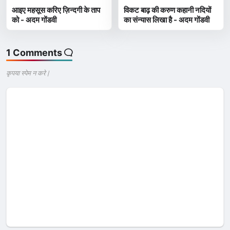
आइए महसूस करिए ज़िन्दगी के ताप
विकट बाढ़ की करुण कहानी नदियों
को - अदम गोंडवी
का संन्‍यास लिखा है - अदम गोंडवी
1 Comments
कृपया स्पेम न करे |