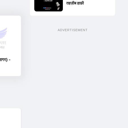
तहज़ीब हाफ़ी
ADVERTISEMENT
सागर) -