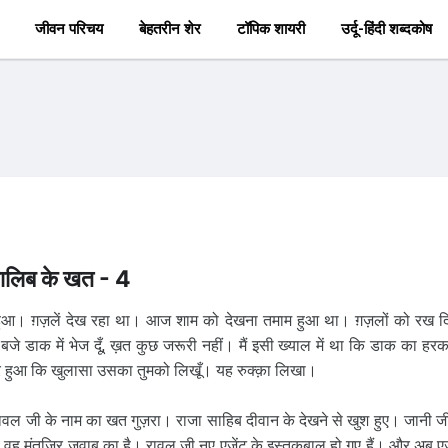
जीवन परिचय
बेहतरीन शेर
टॉपिक शायरी
उर्दू-हिंदी शब्दकोष
ालिब के खत - 4
 हुआ। ग़ज़लें देख रहा था। आज शाम को देखना तमाम हुआ था। ग़ज़लों को रख द
े डाक में भेज दूँ, ख़त कुछ जरूरी नहीं। मैं इसी ख्याल में था कि डाक का हरक
 हुआ कि खुलासा उसका तुमको लिखूँ। यह रुक्क़ा लिखा।
 रावल जी के नाम का खत गुज़रा। राजा साहिब दीवान के देखने से खुश हुए। जानी जी
वह मुंतज़िर जवाब का है। रावल जी नए एजेंट के इस्तक़बाल हो गए हैं। और अब एज