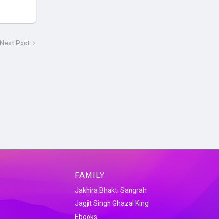
Next Post
FAMILY
Jakhira Bhakti Sangrah
Jagjit Singh Ghazal King
Ebooks