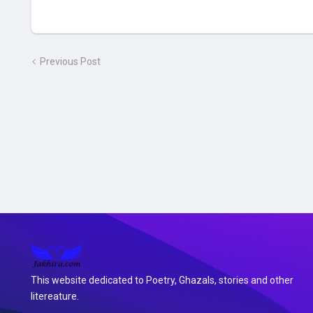
Previous Post
This website dedicated to Poetry, Ghazals, stories and other
litereature.