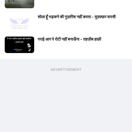
शोला हूँ भड़कने की गुज़ारिश नहीं करता - मुज़फ़्फ़र वारसी
पराई आग पे रोटी नहीं बनाऊँगा - तहज़ीब हाफ़ी
ADVERTISEMENT