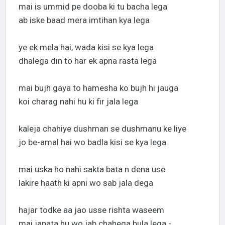
mai is ummid pe dooba ki tu bacha lega
ab iske baad mera imtihan kya lega
ye ek mela hai, wada kisi se kya lega
dhalega din to har ek apna rasta lega
mai bujh gaya to hamesha ko bujh hi jauga
koi charag nahi hu ki fir jala lega
kaleja chahiye dushman se dushmanu ke liye
jo be-amal hai wo badla kisi se kya lega
mai uska ho nahi sakta bata n dena use
lakire haath ki apni wo sab jala dega
hajar todke aa jao usse rishta waseem
mai janata hu wo jab chahega bula lega -