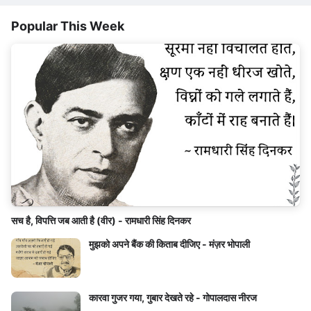
Popular This Week
सच है, विपत्ति जब आती है (वीर) - रामधारी सिंह दिनकर
मुझको अपने बैंक की किताब दीजिए - मंज़र भोपाली
कारवा गुजर गया, गुबार देखते रहे - गोपालदास नीरज