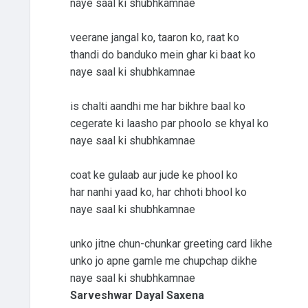
naye saal ki shubhkamnae
veerane jangal ko, taaron ko, raat ko
thandi do banduko mein ghar ki baat ko
naye saal ki shubhkamnae
is chalti aandhi me har bikhre baal ko
cegerate ki laasho par phoolo se khyal ko
naye saal ki shubhkamnae
coat ke gulaab aur jude ke phool ko
har nanhi yaad ko, har chhoti bhool ko
naye saal ki shubhkamnae
unko jitne chun-chunkar greeting card likhe
unko jo apne gamle me chupchap dikhe
naye saal ki shubhkamnae
Sarveshwar Dayal Saxena