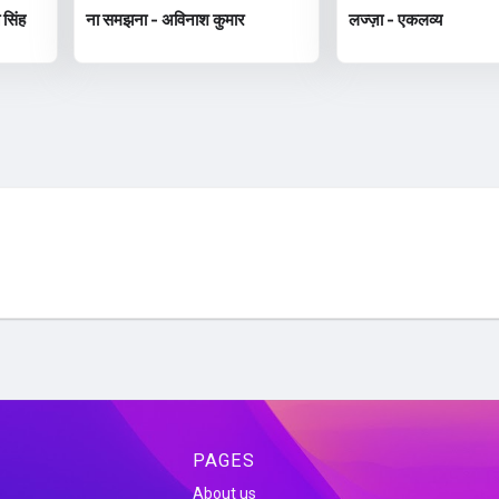
 सिंह
ना समझना - अविनाश कुमार
लज्ज़ा - एकलव्य
PAGES
About us