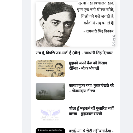
सच है, विपत्ति जब आती है (वीर) - रामधारी सिंह दिनकर
मुझको अपने बैंक की किताब
दीजिए - मंज़र भोपाली
कारवा गुजर गया, गुबार देखते रहे
- गोपालदास नीरज
शोला हूँ भड़कने की गुज़ारिश नहीं
करता - मुज़फ़्फ़र वारसी
पराई आग पे रोटी नहीं बनाऊँगा -