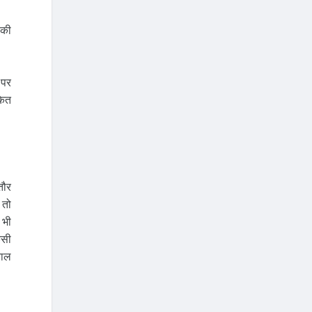
 की
 पर
कित
तौर
 तो
 भी
िसी
चाल