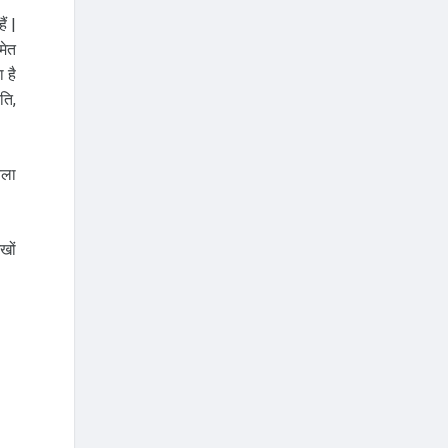
ं |
मेत
 है
ति,
चला
खों