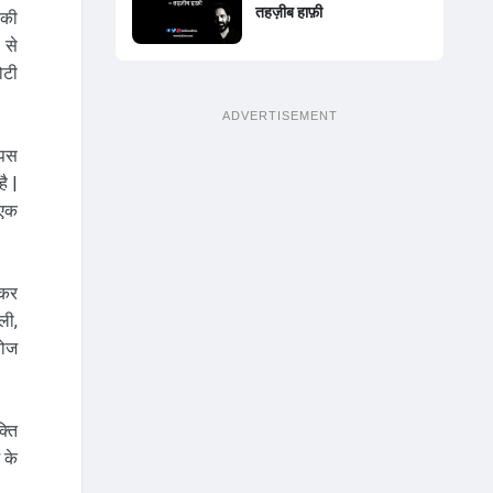
तहज़ीब हाफ़ी
 की
 से
ोटी
ADVERTISEMENT
ापस
ै |
 एक
़कर
ली,
रोज
्ति
 के