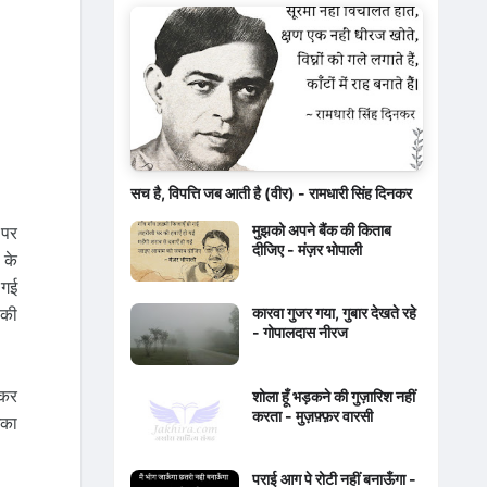
सच है, विपत्ति जब आती है (वीर) - रामधारी सिंह दिनकर
मुझको अपने बैंक की किताब
 पर
दीजिए - मंज़र भोपाली
 के
 गई
कारवा गुजर गया, गुबार देखते रहे
 की
- गोपालदास नीरज
 कर
शोला हूँ भड़कने की गुज़ारिश नहीं
करता - मुज़फ़्फ़र वारसी
िका
पराई आग पे रोटी नहीं बनाऊँगा -