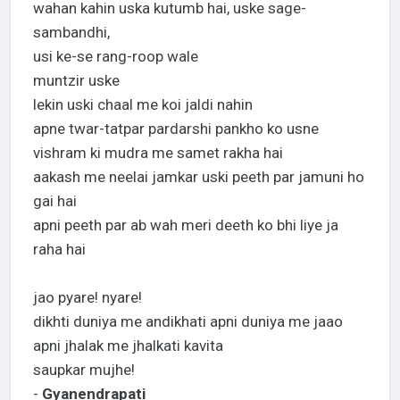
wahan kahin uska kutumb hai, uske sage-
sambandhi,
usi ke-se rang-roop wale
muntzir uske
lekin uski chaal me koi jaldi nahin
apne twar-tatpar pardarshi pankho ko usne
vishram ki mudra me samet rakha hai
aakash me neelai jamkar uski peeth par jamuni ho
gai hai
apni peeth par ab wah meri deeth ko bhi liye ja
raha hai
jao pyare! nyare!
dikhti duniya me andikhati apni duniya me jaao
apni jhalak me jhalkati kavita
saupkar mujhe!
-
Gyanendrapati