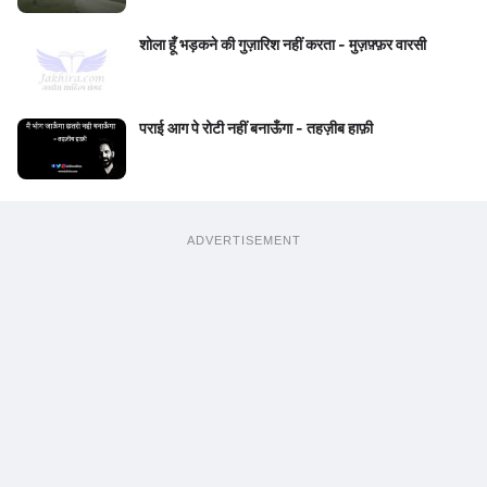
शोला हूँ भड़कने की गुज़ारिश नहीं करता - मुज़फ़्फ़र वारसी
पराई आग पे रोटी नहीं बनाऊँगा - तहज़ीब हाफ़ी
ADVERTISEMENT