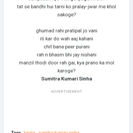
tat se bandhi hui tarni ko pralay-jwar me khol
sakoge?
ghumad rahi pratipal jo vani
iti kar do wah aaj kahani
chit bana peer purani
rah n bhasm bhi jay nishani
manzil thodi door rah gai, kya prano ka mol
karoge?
Sumitra Kumari Sinha
ADVERTISEMENT
Tags
kavita
sumitra-kumari-sinha