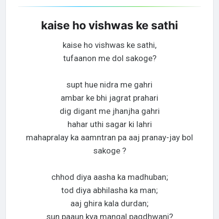
kaise ho vishwas ke sathi
kaise ho vishwas ke sathi,
tufaanon me dol sakoge?
supt hue nidra me gahri
ambar ke bhi jagrat prahari
dig digant me jhanjha gahri
hahar uthi sagar ki lahri
mahapralay ka aamntran pa aaj pranay-jay bol
sakoge ?
chhod diya aasha ka madhuban;
tod diya abhilasha ka man;
aaj ghira kala durdan;
sun paaun kya mangal pagdhwani?