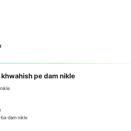
ब
r khwahish pe dam nikle
nikle
r
-ba-dam nikle