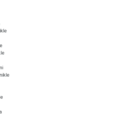
a
ikle
ye
kle
mi
nikle
le
a