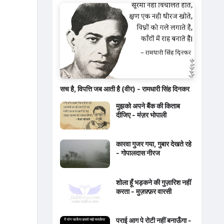
सच है, विपत्ति जब आती है (वीर) - रामधारी सिंह दिनकर
मुझको अपने बैंक की किताब
दीजिए - मंज़र भोपाली
कारवा गुजर गया, गुबार देखते रहे
- गोपालदास नीरज
शोला हूँ भड़कने की गुज़ारिश नहीं
करता - मुज़फ़्फ़र वारसी
पराई आग पे रोटी नहीं बनाऊँगा -