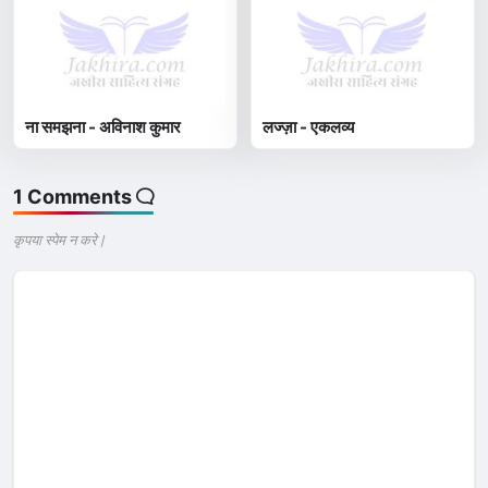
ना समझना - अविनाश कुमार
लज्ज़ा - एकलव्य
1 Comments
कृपया स्पेम न करे |