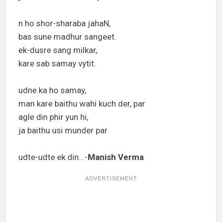
n ho shor-sharaba jahaN,
bas sune madhur sangeet.
ek-dusre sang milkar,
kare sab samay vytit.
udne ka ho samay,
man kare baithu wahi kuch der, par
agle din phir yun hi,
ja baithu usi munder par
udte-udte ek din...-
Manish Verma
ADVERTISEMENT